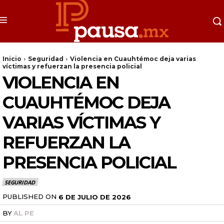
Inicio
Seguridad
Violencia en Cuauhtémoc deja varias
víctimas y refuerzan la presencia policial
VIOLENCIA EN
CUAUHTÉMOC DEJA
VARIAS VÍCTIMAS Y
REFUERZAN LA
PRESENCIA POLICIAL
SEGURIDAD
PUBLISHED ON
6 DE JULIO DE 2026
BY
AL PE