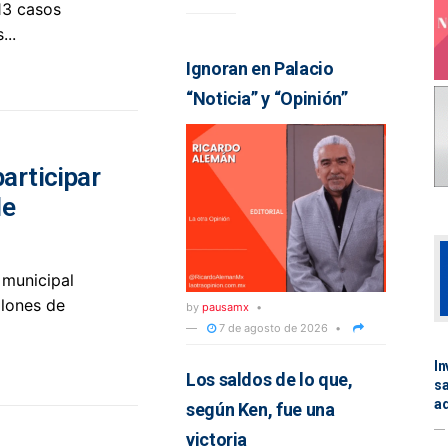
13 casos
...
Ignoran en Palacio
“Noticia” y “Opinión”
articipar
de
 municipal
llones de
by
pausamx
7 de agosto de 2026
In
Los saldos de lo que,
sa
a
según Ken, fue una
victoria