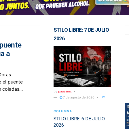
STILO LIBRE: 7 DE JULIO
2026
 puente
ia a
Obras
e el puente
 coladas...
by
pausamx
7 de agosto de 2026
COLUMNA
STILO LIBRE: 6 DE JULIO
2026