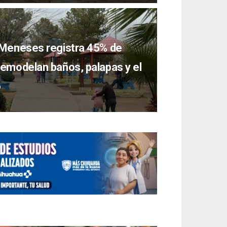
 Meneses registra 45% de
remodelan baños, palapas y el
o