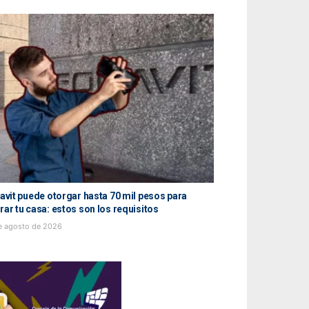
avit puede otorgar hasta 70 mil pesos para
Zendaya y Tom Hol
ar tu casa: estos son los requisitos
secreto en Inglate
e agosto de 2026
7 de agosto de 202