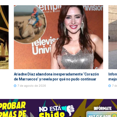
Ariadne Díaz abandona inesperadamente ‘Corazón
Infon
de Marruecos’ y revela por qué no pudo continuar
mejor
7 de agosto de 2026
7 d