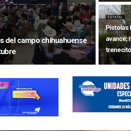
ESTATAL
Pistolas
avance; 
s del campo chihuahuense
trenecit
tubre