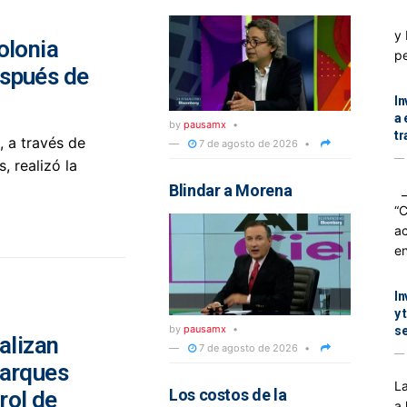
Co
a
y 
olonia
pe
espués de
In
a 
by
pausamx
tr
 a través de
7 de agosto de 2026
, realizó la
Blindar a Morena
_
“C
ac
en
In
y 
by
pausamx
s
alizan
7 de agosto de 2026
parques
La
Los costos de la
rol de
a 