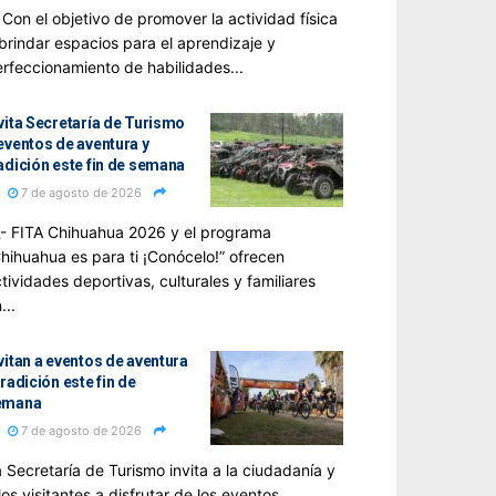
n el objetivo de promover la actividad física
brindar espacios para el aprendizaje y
rfeccionamiento de habilidades...
vita Secretaría de Turismo
eventos de aventura y
adición este fin de semana
7 de agosto de 2026
- FITA Chihuahua 2026 y el programa
hihuahua es para ti ¡Conócelo!” ofrecen
tividades deportivas, culturales y familiares
...
vitan a eventos de aventura
tradición este fin de
emana
7 de agosto de 2026
 Secretaría de Turismo invita a la ciudadanía y
los visitantes a disfrutar de los eventos