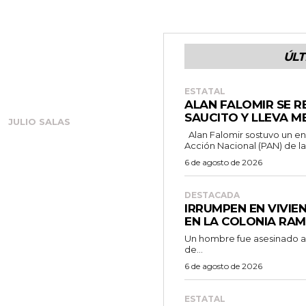
ÚLT
ESTATAL
ALAN FALOMIR SE R
SAUCITO Y LLEVA M
JULIO SALAS
Alan Falomir sostuvo un encuentro con simpatizantes del Partido
Acción Nacional (PAN) de la.
6 de agosto de 2026
DESTACADA
IRRUMPEN EN VIVIE
EN LA COLONIA RA
Un hombre fue asesinado a b
de...
6 de agosto de 2026
ESTATAL