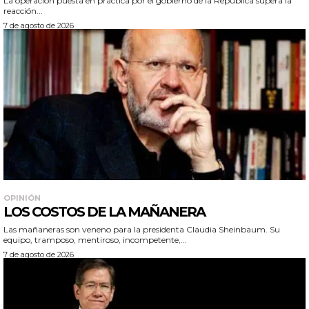
La operación puesta en práctica por el gobierno de la República supera la
reacción...
7 de agosto de 2026
OPINIÓN
LOS COSTOS DE LA MAÑANERA
Las mañaneras son veneno para la presidenta Claudia Sheinbaum. Su
equipo, tramposo, mentiroso, incompetente,...
7 de agosto de 2026