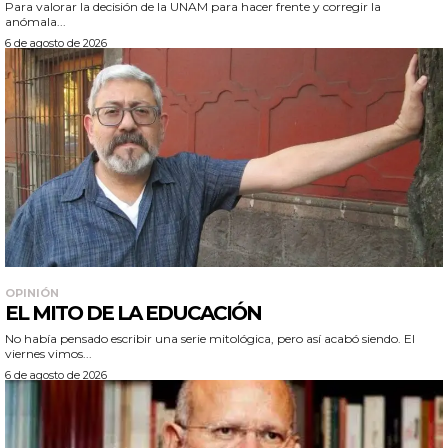
Para valorar la decisión de la UNAM para hacer frente y corregir la
anómala...
6 de agosto de 2026
OPINIÓN
EL MITO DE LA EDUCACIÓN
No había pensado escribir una serie mitológica, pero así acabó siendo. El
viernes vimos...
6 de agosto de 2026