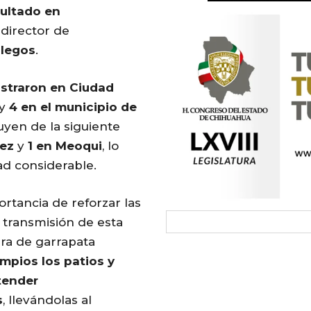
ultado en
bdirector de
llegos
.
istraron en Ciudad
y
4 en el municipio de
uyen de la siguiente
rez
y
1 en Meoqui
, lo
ad considerable.
portancia de reforzar las
a transmisión de esta
ra de garrapata
impios los patios y
tender
s
, llevándolas al