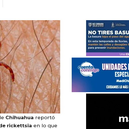
 de
Chihuahua
reportó
e rickettsia
en lo que