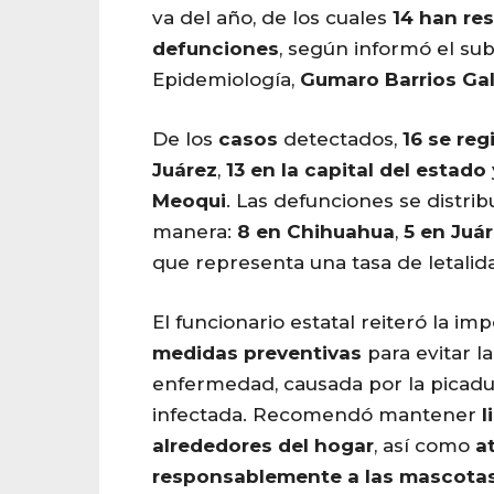
va del año, de los cuales
14
han
res
defunciones
, según informó el su
Epidemiología,
Gumaro Barrios Ga
De los
casos
detectados,
16 se reg
Juárez
,
13 en la capital del estado
Meoqui
. Las defunciones se distrib
manera:
8 en
Chihuahua
,
5 en Juá
que representa una tasa de letalid
El funcionario estatal reiteró la im
medidas preventivas
para evitar l
enfermedad, causada por la picadu
infectada. Recomendó mantener
l
alrededores del hogar
, así como
a
responsablemente a las mascota