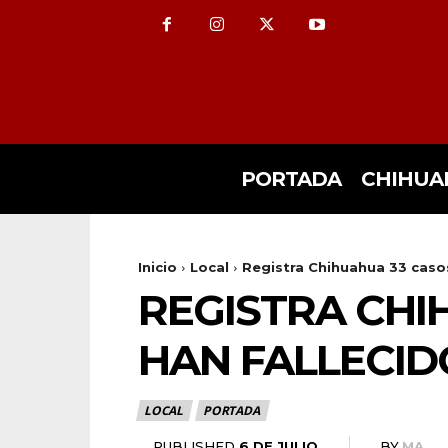
PORTADA
CHIHUA
Inicio
Local
Registra Chihuahua 33 casos 
REGISTRA CHIH
HAN FALLECID
LOCAL
PORTADA
6 DE JULIO
PUBLISHED
BY
MA