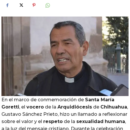
En el marco de conmemoración de
Santa María
Goretti
, el
vocero
de la
Arquidiócesis
de
Chihuahua
,
Gustavo Sánchez Prieto, hizo un llamado a reflexionar
sobre el valor y el
respeto
de la
sexualidad
humana
,
a la luz del mensaje cristiano. Durante la celebración