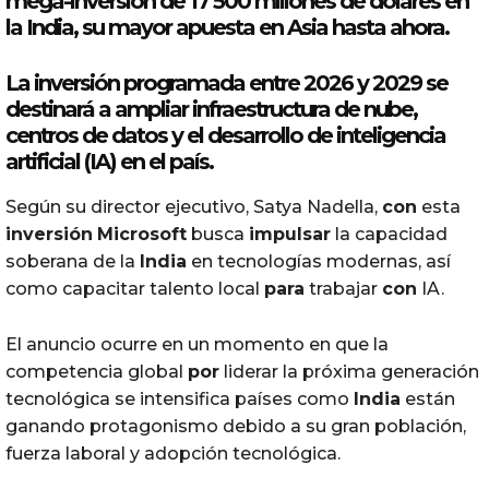
mega-
inversión
de
17 500 millones de dólares
en
la
India
, su mayor
apuesta
en Asia hasta ahora.
La
inversión
programada entre 2026 y 2029 se
destinará a ampliar infraestructura de nube,
centros de datos y el desarrollo de
inteligencia
artificial
(IA) en el país.
Según su director ejecutivo, Satya Nadella,
con
esta
inversión
Microsoft
busca
impulsar
la capacidad
soberana de la
India
en tecnologías modernas, así
como capacitar talento local
para
trabajar
con
IA.
El anuncio ocurre en un momento en que la
competencia global
por
liderar la próxima generación
tecnológica se intensifica países como
India
están
ganando protagonismo debido a su gran población,
fuerza laboral y adopción tecnológica.