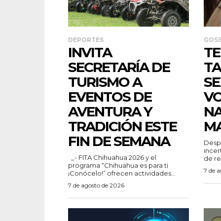
DEPORTES
GOSS
INVITA
TE
SECRETARÍA DE
TA
TURISMO A
SE
EVENTOS DE
V
AVENTURA Y
N
TRADICIÓN ESTE
M
FIN DE SEMANA
Despu
incer
_- FITA Chihuahua 2026 y el
de re
programa “Chihuahua es para ti
7 de 
¡Conócelo!” ofrecen actividades...
7 de agosto de 2026