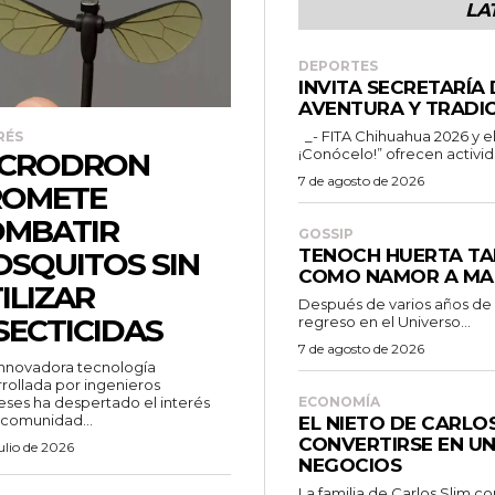
LA
DEPORTES
INVITA SECRETARÍA
AVENTURA Y TRADIC
_- FITA Chihuahua 2026 y el programa “Chihuahua es para ti
RÉS
¡Conócelo!” ofrecen activid
ICRODRON
7 de agosto de 2026
ROMETE
MBATIR
GOSSIP
TENOCH HUERTA TA
SQUITOS SIN
COMO NAMOR A MA
ILIZAR
Después de varios años de
SECTICIDAS
regreso en el Universo...
7 de agosto de 2026
nnovadora tecnología
rollada por ingenieros
eses ha despertado el interés
ECONOMÍA
 comunidad...
EL NIETO DE CARLO
CONVERTIRSE EN UN
julio de 2026
NEGOCIOS
La familia de Carlos Slim c