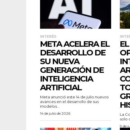
INTERÉS
INTE
META ACELERA EL
EL
DESARROLLO DE
OP
SU NUEVA
IN
GENERACIÓN DE
AR
INTELIGENCIA
CO
ARTIFICIAL
T
GR
Meta anunció este 14 de julio nuevos
avances en el desarrollo de sus
HI
modelos...
14 de julio de 2026
La Co
solo 
9 de j