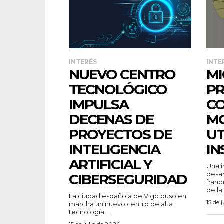
INTERÉS
INTE
NUEVO CENTRO
M
TECNOLÓGICO
P
IMPULSA
CO
DECENAS DE
MO
PROYECTOS DE
UT
INTELIGENCIA
IN
ARTIFICIAL Y
Una i
desar
CIBERSEGURIDAD
franc
de la
La ciudad española de Vigo puso en
15 de 
marcha un nuevo centro de alta
tecnología...