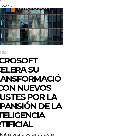
ulio de 2026
RÉS
ICROSOFT
ELERA SU
RANSFORMACIÓ
CON NUEVOS
USTES POR LA
PANSIÓN DE LA
TELIGENCIA
TIFICIAL
dustria tecnológica vivió una