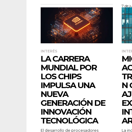
7 de j
INTERÉS
INTE
LA CARRERA
M
MUNDIAL POR
AC
LOS CHIPS
T
IMPULSA UNA
N 
NUEVA
AJ
GENERACIÓN DE
EX
INNOVACIÓN
IN
TECNOLÓGICA
AR
El desarrollo de procesadores
La in