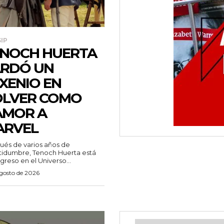
IP
NOCH HUERTA
RDÓ UN
XENIO EN
OLVER COMO
AMOR A
ARVEL
és de varios años de
tidumbre, Tenoch Huerta está
greso en el Universo...
agosto de 2026