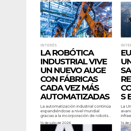
15 de julio de 2026
INTERÉS
INTE
LA ROBÓTICA
EU
INDUSTRIAL VIVE
UN
UN NUEVO AUGE
SA
CON FÁBRICAS
RE
CADA VEZ MÁS
CO
AUTOMATIZADAS
S 
La automatización industrial continúa
La U
expandiéndose a nivel mundial
avan
gracias a la incorporación de robots...
infra
14 de julio de 2026
14 de 