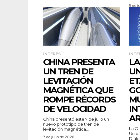
9 de j
INTERÉS
INTE
CHINA PRESENTA
LA
UN TREN DE
UN
LEVITACIÓN
ET
MAGNÉTICA QUE
G
ROMPE RÉCORDS
MU
DE VELOCIDAD
IN
AR
China presentó este 7 de julio un
nuevo prototipo de tren de
La Or
levitación magnética...
Unida
7 de julio de 2026
Diálo