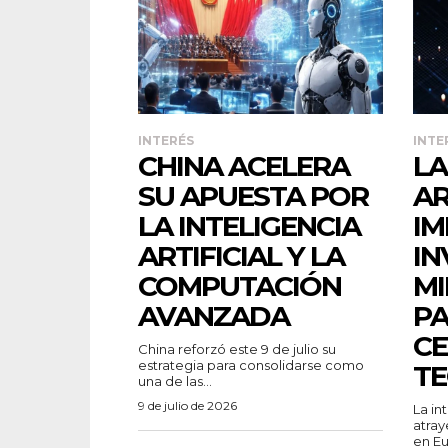
INTERÉS
INTE
CHINA ACELERA
LA
SU APUESTA POR
AR
LA INTELIGENCIA
IM
ARTIFICIAL Y LA
IN
COMPUTACIÓN
MI
AVANZADA
PA
C
China reforzó este 9 de julio su
estrategia para consolidarse como
T
una de las...
9 de julio de 2026
La in
atray
en Eu