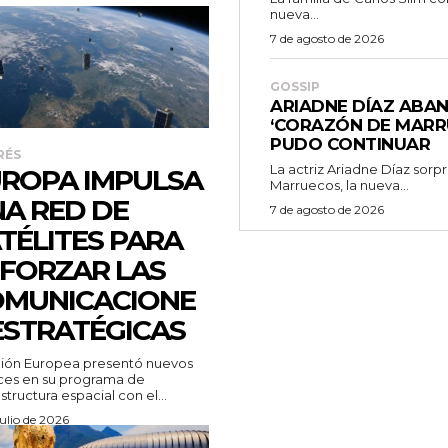
nueva...
7 de agosto de 2026
GOSSIP
ARIADNE DÍAZ ABA
‘CORAZÓN DE MARR
PUDO CONTINUAR
RÉS
La actriz Ariadne Díaz sor
ROPA IMPULSA
Marruecos, la nueva...
A RED DE
7 de agosto de 2026
TÉLITES PARA
FORZAR LAS
MUNICACIONE
ESTRATÉGICAS
nión Europea presentó nuevos
ces en su programa de
estructura espacial con el...
julio de 2026