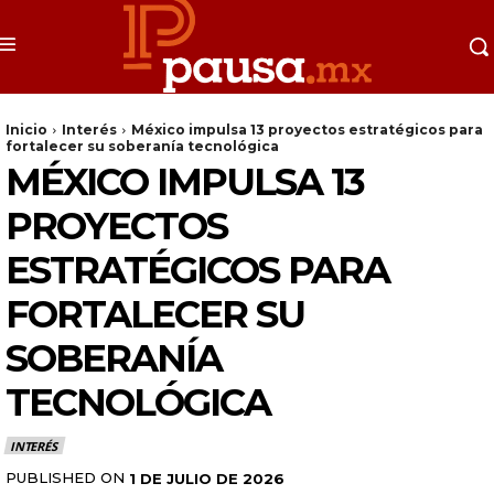
Inicio
Interés
México impulsa 13 proyectos estratégicos para
fortalecer su soberanía tecnológica
MÉXICO IMPULSA 13
PROYECTOS
ESTRATÉGICOS PARA
FORTALECER SU
SOBERANÍA
TECNOLÓGICA
INTERÉS
PUBLISHED ON
1 DE JULIO DE 2026