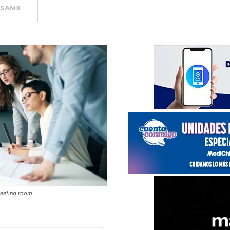
USAMX
meeting room