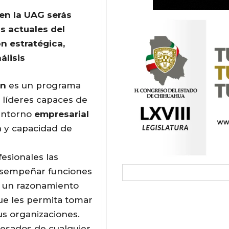
en la UAG serás
s actuales del
n estratégica,
álisis
ón
es un programa
 líderes capaces de
 entorno
empresarial
n y capacidad de
fesionales las
esempeñar funciones
do un razonamiento
 que les permita tomar
us organizaciones.
resados de cualquier