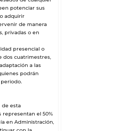
seen potenciar sus
o adquirir
tervenir de manera
s, privadas o en
idad presencial o
e dos cuatrimestres,
 adaptación a las
 quienes podrán
 periodo.
s de esta
s representan el 50%
ía en Administración,
tinuar con la