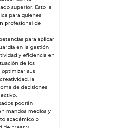
do superior. Esto la
ica para quienes
n profesional de
etencias para aplicar
ardia en la gestión
ividad y eficiencia en
ituación de los
 optimizar sus
reatividad, la
 toma de decisiones
ectivo.
esados podrán
en mandos medios y
ito académico o
 de crear y