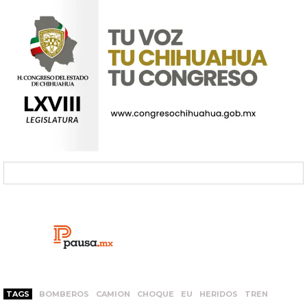
TAGS
BOMBEROS
CAMION
CHOQUE
EU
HERIDOS
TREN