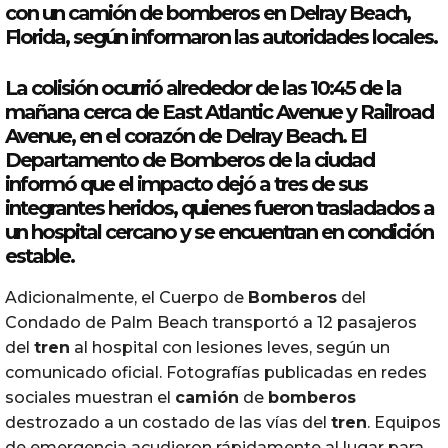
con un
camión
de
bomberos
en
Delray
Beach,
Florida
, según informaron las autoridades locales.
La colisión ocurrió alrededor de las 10:45 de la
mañana cerca de East Atlantic Avenue y Railroad
Avenue, en el corazón de
Delray
Beach. El
Departamento de
Bomberos
de la ciudad
informó que el impacto dejó a tres de sus
integrantes
heridos
, quienes fueron trasladados a
un hospital cercano y se encuentran en condición
estable.
Adicionalmente, el Cuerpo de
Bomberos
del
Condado de Palm Beach transportó a 12 pasajeros
del
tren
al hospital con lesiones leves, según un
comunicado oficial. Fotografías publicadas en redes
sociales muestran el
camión
de
bomberos
destrozado a un costado de las vías del
tren
. Equipos
de emergencia acudieron rápidamente al lugar para