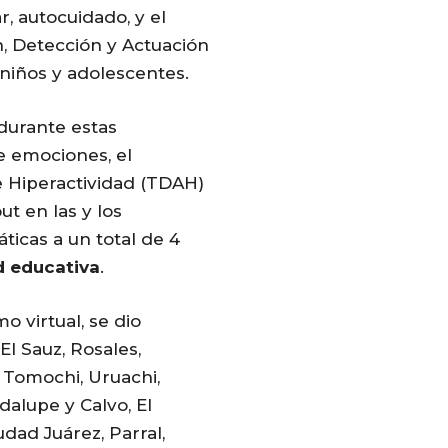
, autocuidado, y el
, Detección y Actuación
 niños y adolescentes.
durante estas
e emociones, el
e Hiperactividad (TDAH)
t en las y los
ticas a un total de 4
d
educativa
.
 virtual, se dio
l Sauz, Rosales,
, Tomochi, Uruachi,
dalupe y Calvo, El
udad Juárez, Parral,