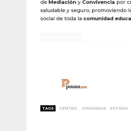
de
Mediación
y
Convivencia
por c
saludable y seguro, promoviendo l
social de toda la
comunidad
educa
Noticias Chihuahua
TAGS
CENTRO
CHIHUAHUA
ESTADO