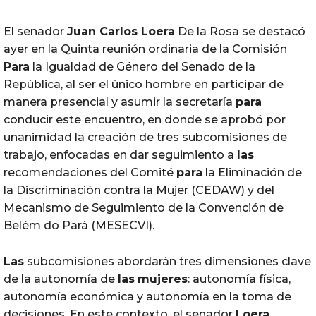
El
senador
Juan Carlos
Loera
De
la
Rosa
se destacó
ayer
en la
Quinta
reunión ordinaria de la Comisión
Para
la Igualdad de Género del Senado de la
República,
al ser el único hombre en participar
de
manera presencial
y asumir la secretaría
para
conducir e
ste
encue
ntro, en donde se
aprobó por
unanimidad la creación de tres subcomisiones de
trabajo, enfocadas en dar seguimiento a
las
recomendaciones del Comité
para
la Eliminación de
la Discriminación contra la Mujer (CEDAW) y del
Mecanismo de Seguimiento de la Convención de
Belém do Pará (
MESECVI
).
Las
subcomisiones abordarán tres dimensiones clave
de la autonomía de
las
mujeres
: autonomía física,
autonomía económica y autonomía en la toma de
decisiones. En este contexto, el senador
Loera