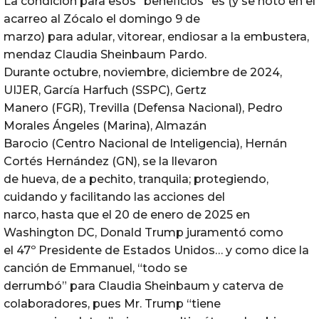
La condición para esos “beneficios” es (y se notó en el
acarreo al Zócalo el domingo 9 de
marzo) para adular, vitorear, endiosar a la embustera,
mendaz Claudia Sheinbaum Pardo.
Durante octubre, noviembre, diciembre de 2024,
UIJER, García Harfuch (SSPC), Gertz
Manero (FGR), Trevilla (Defensa Nacional), Pedro
Morales Ángeles (Marina), Almazán
Barocio (Centro Nacional de Inteligencia), Hernán
Cortés Hernández (GN), se la llevaron
de hueva, de a pechito, tranquila; protegiendo,
cuidando y facilitando las acciones del
narco, hasta que el 20 de enero de 2025 en
Washington DC, Donald Trump juramentó como
el 47º Presidente de Estados Unidos… y como dice la
canción de Emmanuel, “todo se
derrumbó” para Claudia Sheinbaum y caterva de
colaboradores, pues Mr. Trump “tiene