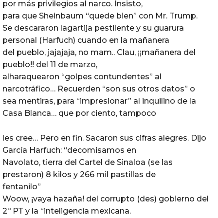
por más privilegios al narco. Insisto,
para que Sheinbaum “quede bien” con Mr. Trump.
Se descararon lagartija pestilente y su guarura
personal (Harfuch) cuando en la mañanera
del pueblo, jajajaja, no mam.. Clau, ¡¡mañanera del
pueblo!! del 11 de marzo,
alharaquearon “golpes contundentes” al
narcotráfico… Recuerden “son sus otros datos” o
sea mentiras, para “impresionar” al inquilino de la
Casa Blanca… que por ciento, tampoco
les cree… Pero en fin. Sacaron sus cifras alegres. Dijo
García Harfuch: “decomisamos en
Navolato, tierra del Cartel de Sinaloa (se las
prestaron) 8 kilos y 266 mil pastillas de
fentanilo”
Woow, ¡vaya hazaña! del corrupto (des) gobierno del
2º PT y la “inteligencia mexicana.