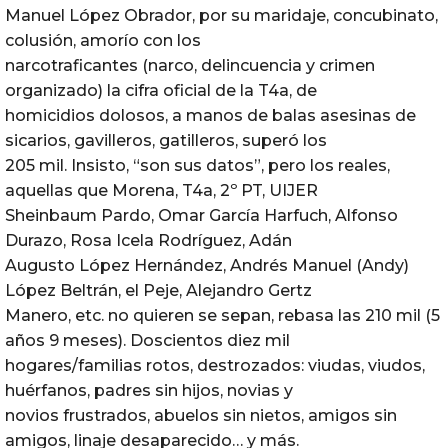
Manuel López Obrador, por su maridaje, concubinato,
colusión, amorío con los
narcotraficantes (narco, delincuencia y crimen
organizado) la cifra oficial de la T4a, de
homicidios dolosos, a manos de balas asesinas de
sicarios, gavilleros, gatilleros, superó los
205 mil. Insisto, “son sus datos”, pero los reales,
aquellas que Morena, T4a, 2º PT, UIJER
Sheinbaum Pardo, Omar García Harfuch, Alfonso
Durazo, Rosa Icela Rodríguez, Adán
Augusto López Hernández, Andrés Manuel (Andy)
López Beltrán, el Peje, Alejandro Gertz
Manero, etc. no quieren se sepan, rebasa las 210 mil (5
años 9 meses). Doscientos diez mil
hogares/familias rotos, destrozados: viudas, viudos,
huérfanos, padres sin hijos, novias y
novios frustrados, abuelos sin nietos, amigos sin
amigos, linaje desaparecido… y más.