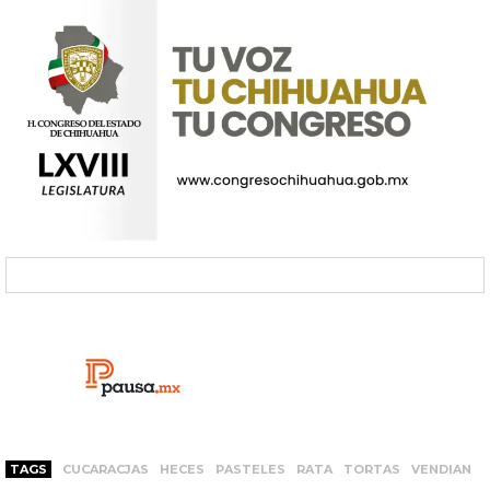
TAGS
CUCARACJAS
HECES
PASTELES
RATA
TORTAS
VENDIAN