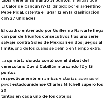
tabla general sumando 31 puntos
, mientras que
El
Calor de
Cancún
(
7-13
) dirigido por el
argentino
Pepe Pidal
, ostenta el
lugar 12 en la clasificación
con 27 unidades
.
El cuadro entrenado por Guillermo Narvarte llega
con par de triunfos consecutivos tras una serie
salvaje contra Soles de Mexicali en dos juegos al
límite
, uno de los cuales se definió en tiempo extra.
La
quinteta dorada contó con el debut del
venezolano David Cubillán marcando 12 y 13
puntos
respectivamente en ambas victorias
, además el
pívot
estadounidense Charles Mitchell superó los
20
tantos en cada uno de los cotejos
.