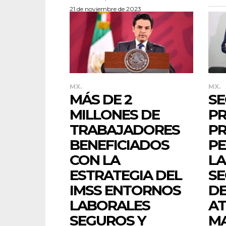
21 de noviembre de 2023
MX.
MX.
MÁS DE 2
SE
MILLONES DE
PR
TRABAJADORES
P
BENEFICIADOS
PE
CON LA
LA
ESTRATEGIA DEL
SE
IMSS ENTORNOS
D
LABORALES
AT
SEGUROS Y
M