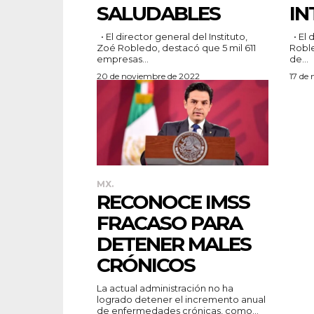
SALUDABLES
IN
• El director general del Instituto,
• El director general del IMSS, Zoé
Zoé Robledo, destacó que 5 mil 611
Roble
empresas...
de...
20 de noviembre de 2022
17 de
MX.
RECONOCE IMSS
FRACASO PARA
DETENER MALES
CRÓNICOS
La actual administración no ha
logrado detener el incremento anual
de enfermedades crónicas, como...