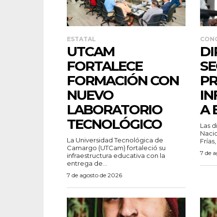
ESTATAL
CON
UTCAM
DI
FORTALECE
SE
FORMACIÓN CON
P
NUEVO
IN
LABORATORIO
A 
TECNOLÓGICO
Las d
Nacio
La Universidad Tecnológica de
Frías,
Camargo (UTCam) fortaleció su
7 de 
infraestructura educativa con la
entrega de...
7 de agosto de 2026