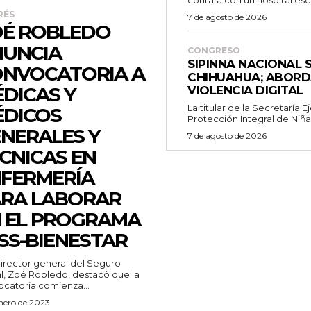
contará con un hospital escu
RÉS
7 de agosto de 2026
É ROBLEDO
UNCIA
CONGRESO
SIPINNA NACIONAL 
NVOCATORIA A
CHIHUAHUA; ABORD
DICAS Y
VIOLENCIA DIGITAL
La titular de la Secretaría 
DICOS
Protección Integral de Niñas,
NERALES Y
7 de agosto de 2026
CNICAS EN
FERMERÍA
RA LABORAR
 EL PROGRAMA
SS-BIENESTAR
l, Zoé Robledo, destacó que la
catoria comienza...
enero de 2023