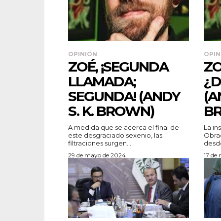
OPINIÓN
OPIN
ZOÉ, ¡SEGUNDA
ZO
LLAMADA;
¿D
SEGUNDA! (ANDY
(A
S. K. BROWN)
B
A medida que se acerca el final de
La in
este desgraciado sexenio, las
Obrad
filtraciones surgen...
desde
29 de mayo de 2024
17 de