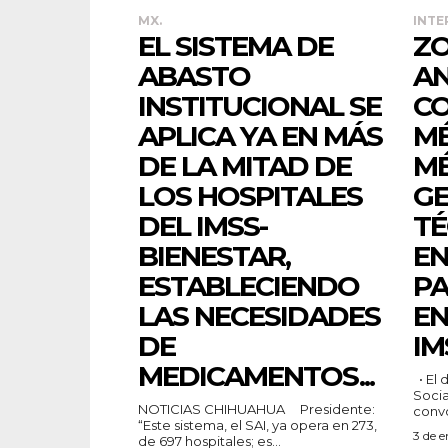
MX.
INTE
EL SISTEMA DE
ZO
ABASTO
AN
INSTITUCIONAL SE
CO
APLICA YA EN MÁS
MÉ
DE LA MITAD DE
MÉ
LOS HOSPITALES
GE
DEL IMSS-
TÉ
BIENESTAR,
EN
ESTABLECIENDO
PA
LAS NECESIDADES
EN
DE
IM
MEDICAMENTOS...
• El director general del Seguro
Socia
NOTICIAS CHIHUAHUA Presidente:
convo
“Este sistema, el SAI, ya opera en 273,
3 de 
de 697 hospitales; es...