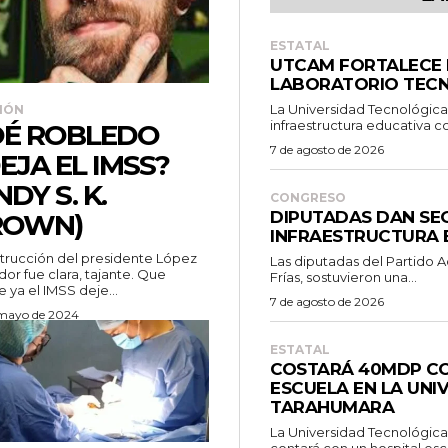
ESTATAL
UTCAM FORTALECE
LABORATORIO TEC
La Universidad Tecnológic
IÓN
infraestructura educativa co
É ROBLEDO
7 de agosto de 2026
EJA EL IMSS?
NDY S. K.
CONGRESO
DIPUTADAS DAN SE
ROWN)
INFRAESTRUCTURA 
strucción del presidente López
Las diputadas del Partido A
or fue clara, tajante. Que
Frías, sostuvieron una...
 ya el IMSS deje...
7 de agosto de 2026
 mayo de 2024
ESTATAL
COSTARÁ 40MDP CO
ESCUELA EN LA UNI
TARAHUMARA
La Universidad Tecnológica