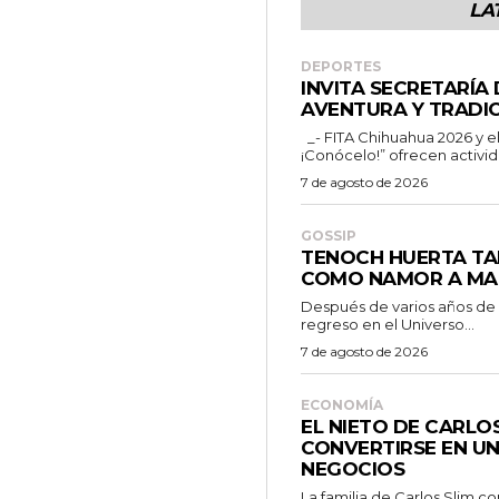
LA
DEPORTES
INVITA SECRETARÍA
AVENTURA Y TRADIC
_- FITA Chihuahua 2026 y el programa “Chihuahua es para ti
¡Conócelo!” ofrecen activid
7 de agosto de 2026
GOSSIP
TENOCH HUERTA TA
COMO NAMOR A MA
Después de varios años de
regreso en el Universo...
7 de agosto de 2026
ECONOMÍA
EL NIETO DE CARLO
CONVERTIRSE EN UN
NEGOCIOS
La familia de Carlos Slim c