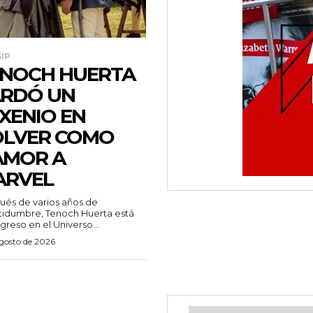
IP
NOCH HUERTA
RDÓ UN
XENIO EN
OLVER COMO
AMOR A
ARVEL
és de varios años de
tidumbre, Tenoch Huerta está
greso en el Universo...
agosto de 2026