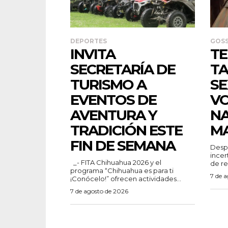
DEPORTES
GOSS
INVITA
TE
SECRETARÍA DE
TA
TURISMO A
SE
EVENTOS DE
V
AVENTURA Y
N
TRADICIÓN ESTE
M
FIN DE SEMANA
Despu
incer
_- FITA Chihuahua 2026 y el
de re
programa “Chihuahua es para ti
7 de 
¡Conócelo!” ofrecen actividades...
7 de agosto de 2026