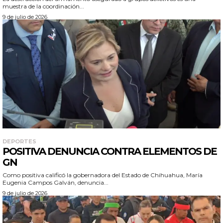
muestra de la coordinación...
9 de julio de 2026
DEPORTES
POSITIVA DENUNCIA CONTRA ELEMENTOS DE
GN
Como positiva calificó la gobernadora del Estado de Chihuahua, María
Eugenia Campos Galván, denuncia...
9 de julio de 2026