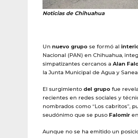
Noticias de Chihuahua
Un
nuevo
grupo
se formó al
interi
Nacional (PAN) en Chihuahua, integ
simpatizantes cercanos a
Alan
Fal
la Junta Municipal de Agua y Sane
El surgimiento
del
grupo
fue revel
recientes en redes sociales y técn
nombrados como “Los cabritos”, pue
seudónimo que se puso
Falomir
en 
Aunque no se ha emitido un posicio