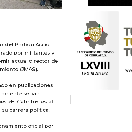
or
del
Partido Acción
rado por militantes y
omir
, actual director de
amiento (JMAS).
ado en publicaciones
icamente serían
s «El Cabrito», es el
su carrera política.
namiento oficial por