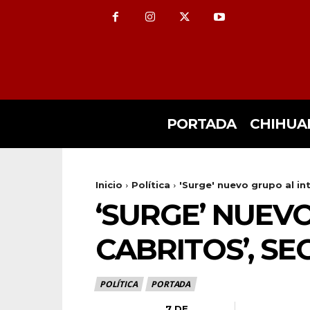
PORTADA
CHIHUA
Inicio
Política
'Surge' nuevo grupo al int
‘SURGE’ NUEVO
CABRITOS’, S
POLÍTICA
PORTADA
7 DE