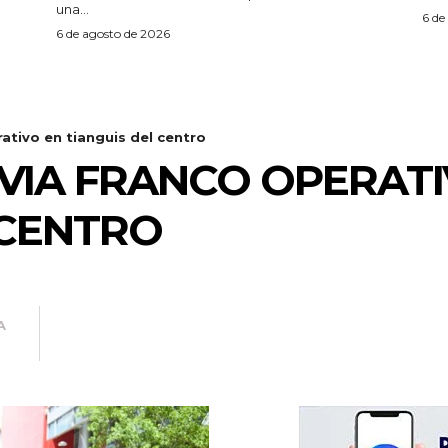
una...
6 de
6 de agosto de 2026