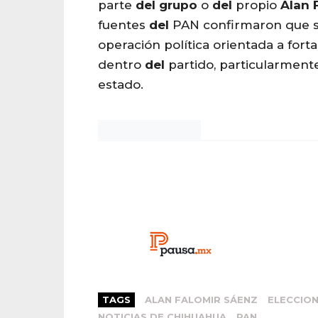
parte
del
grupo
o
del
propio
Alan
fuentes
del
PAN confirmaron que se
operación política orientada a forta
dentro
del
partido, particularmente
estado.
Noticias Chihuahua
TAGS
ALAN FALOMIR SÁENZ
ELECCION
NOTICIAS DE CHIHUAHUA
PAN