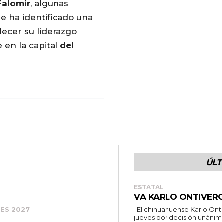
Falomir
, algunas
 ha identificado una
lecer su liderazgo
 en la capital
del
ÚLT
ESTATAL
VA KARLO ONTIVER
El chihuahuense Karlo Ontiveros Macías cumplió al vencer este
ES 2027
jueves por decisión unánime 