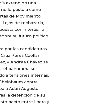
ría extendido una
a no lo postula como
ertas de Movimiento
. Lejos de rechazarla,
uesta con interés, lo
obre su futuro político.
ra por las candidaturas
 Cruz Pérez Cuéllar,
vez, y Andrea Chávez se
o, el panorama se
o a tensiones internas,
 Sheinbaum contra
dea a Adán Augusto
ras la detención de su
esto pacto entre Loera y