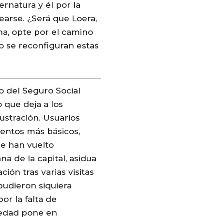
rnatura y él por la
arse. ¿Será que Loera,
na, opte por el camino
o se reconfiguran estas
no del Seguro Social
o que deja a los
ustración. Usuarios
ientos más básicos,
se han vuelto
na de la capital, asidua
ción tras varias visitas
pudieron siquiera
or la falta de
iedad pone en