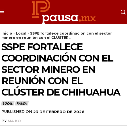
Inicio
Local
SSPE fortalece coordinación con el sector
minero en reunión con el CLÚSTER...
SSPE FORTALECE
COORDINACIÓN CON EL
SECTOR MINERO EN
REUNIÓN CON EL
CLÚSTER DE CHIHUAHUA
LOCAL
PAUSA
PUBLISHED ON
23 DE FEBRERO DE 2026
BY
MA KO