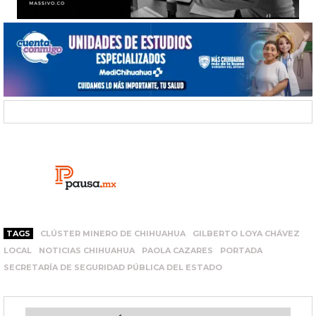
TAGS
CLÚSTER MINERO DE CHIHUAHUA
GILBERTO LOYA CHÁVEZ
LOCAL
NOTICIAS CHIHUAHUA
PAOLA CAZARES
PORTADA
SECRETARÍA DE SEGURIDAD PÚBLICA DEL ESTADO