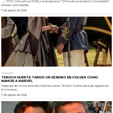
_- FITA Chihuahua 2026 y el programa “Chihuahua es para ti ¡Conócelo!”
ofrecen actividades...
7 de agosto de 2026
GOSSIP
TENOCH HUERTA TARDÓ UN SEXENIO EN VOLVER COMO
NAMOR A MARVEL
Después de varios años de incertidumbre, Tenoch Huerta está de regreso en
el Universo...
7 de agosto de 2026