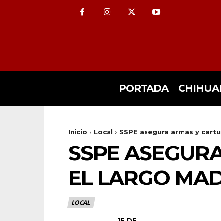
PORTADA
CHIHUA
Inicio
Local
SSPE asegura armas y cartuc
SSPE ASEGURA
EL LARGO MA
LOCAL
15 DE