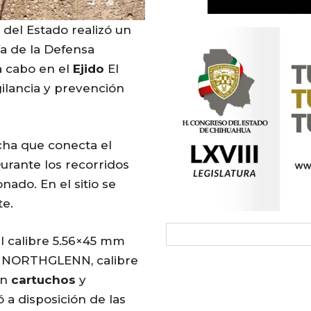
 del Estado realizó un
ía de la Defensa
a cabo en el
Ejido
El
igilancia y prevención
cha que conecta el
Durante los recorridos
ado. En el sitio se
te.
il calibre 5.56×45 mm
C. NORTHGLENN, calibre
on
cartuchos
y
 a disposición de las