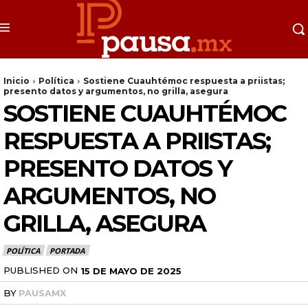
Inicio
Política
Sostiene Cuauhtémoc respuesta a priistas;
presento datos y argumentos, no grilla, asegura
SOSTIENE CUAUHTÉMOC
RESPUESTA A PRIISTAS;
PRESENTO DATOS Y
ARGUMENTOS, NO
GRILLA, ASEGURA
POLÍTICA
PORTADA
PUBLISHED ON
15 DE MAYO DE 2025
BY
PAUSAMX