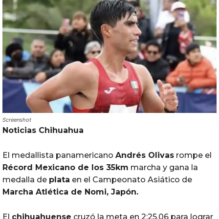
Screenshot
Noticias Chihuahua
El medallista panamericano
Andrés Olivas
rompe el
Récord Mexicano de los 35km
marcha y gana la
medalla de
plata
en el Campeonato Asiático de
Marcha Atlética de Nomi,
Japón
.
El
chihuahuense
cruzó la meta en 2:25.06 para lograr