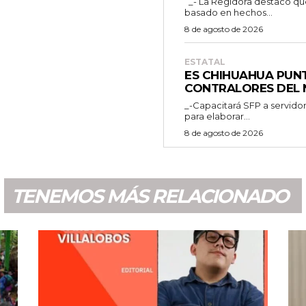
_- La Regidora destacó que la ciudadanía merece un debate público
basado en hechos...
8 de agosto de 2026
ESTATAL
ES CHIHUAHUA PUN
CONTRALORES DEL 
_-Capacitará SFP a servidor
para elaborar...
8 de agosto de 2026
TENEMOS MÁS RELACIONADO