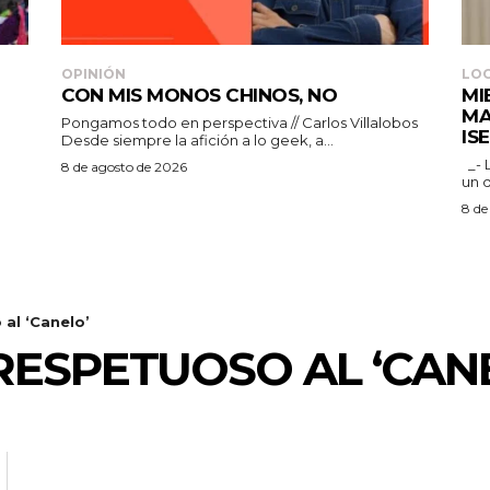
OPINIÓN
LO
CON MIS MONOS CHINOS, NO
MI
MA
Pongamos todo en perspectiva // Carlos Villalobos
IS
Desde siempre la afición a lo geek, a...
_- La Regidora destacó que la ciudadanía merece
8 de agosto de 2026
un 
8 de