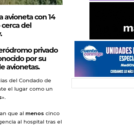
 avioneta con 14
 cerca del
.
aeródromo privado
nocido por su
de avionetas.
cias del Condado de
nte el lugar como un
s
».
ran que al
menos
cinco
ncia al hospital tras el