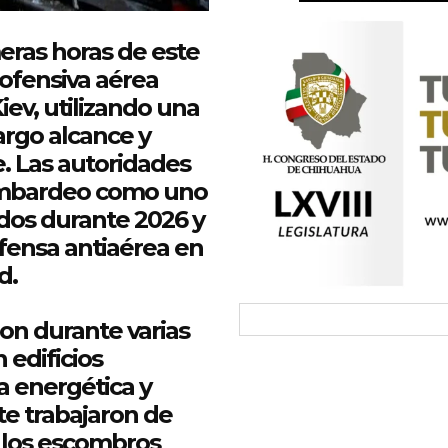
eras horas de este
 ofensiva aérea
iev
, utilizando una
argo alcance y
. Las autoridades
bombardeo como uno
ados durante 2026 y
efensa antiaérea en
d.
on durante varias
 edificios
ra energética y
te trabajaron de
 los escombros