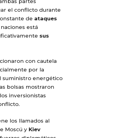
 ambas partes
r el conflicto durante
constante de
ataques
 naciones está
nificativamente
sus
cionaron con cautela
ecialmente por la
l suministro energético
Las bolsas mostraron
s inversionistas
nflicto.
ne los llamados al
tre Moscú y
Kiev