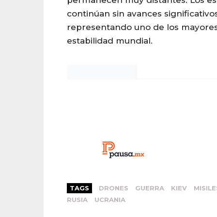
permanecen muy distantes. Los es
continúan sin avances significativos
representando uno de los mayores 
estabilidad mundial.
Noticias Chihuahua
TAGS
DRONES
GUERRA
KIEV
MISILE
RUSIA
UCRANIA