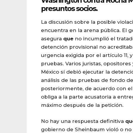
Washington contra
Rocha
M
presuntos socios.
La discusión sobre la posible violac
encuentra en la arena pública. El 
asegura
que
no incumplió el tratado
detención provisional no acreditab
urgencia exigida por el artículo 11,
pruebas. Varios juristas, opositores
México sí debió ejecutar la detenci
análisis de las pruebas de fondo d
posteriormente, de acuerdo con el
obliga a la parte acusatoria a entr
máximo después de la petición.
No hay una respuesta definitiva
qu
gobierno de Sheinbaum violó o no l