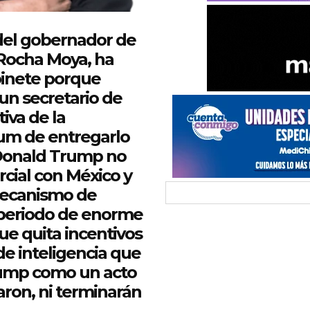
 del gobernador de
Rocha
Moya, ha
binete porque
 un secretario de
iva de la
um de entregarlo
Donald Trump no
cial con México y
mecanismo de
periodo de enorme
ue
quita incentivos
de inteligencia
que
rump como un acto
ron, ni terminarán