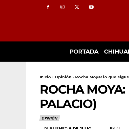
PORTADA
CHIHUA
Inicio
Opinión
Rocha Moya: lo que sigue
ROCHA MOYA: 
PALACIO)
OPINIÓN
8 DE JULIO
PUBLISHED
BY
AL