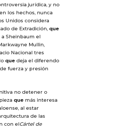
ntroversia jurídica, y no
 en los hechos, nunca
os Unidos considera
tado de Extradición,
que
o a Sheinbaum el
 Markwayne Mullin,
acio Nacional tres
lo
que
deja el diferendo
de fuerza y presión
nitiva no detener o
 pieza
que
más interesa
oense, al estar
arquitectura de las
n con el
Cártel de