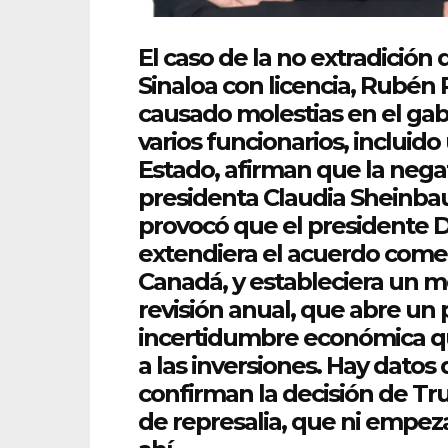
El caso de la no extradición
Sinaloa con licencia, Rubén
causado molestias en el ga
varios funcionarios, incluido
Estado, afirman
que
la negat
presidenta Claudia Sheinba
provocó
que
el presidente 
extendiera el acuerdo comer
Canadá, y estableciera un 
revisión anual,
que
abre un 
incertidumbre económica
q
a las inversiones. Hay datos 
confirman la decisión de T
de represalia,
que
ni empeza