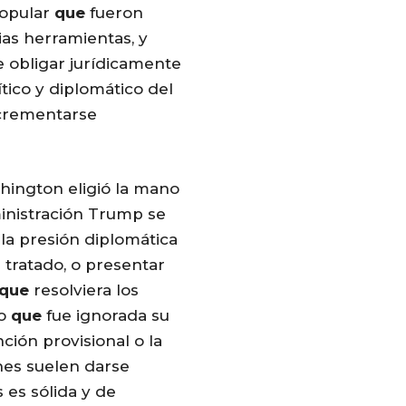
popular
que
fueron
ias herramientas, y
 obligar jurídicamente
ítico y diplomático del
ncrementarse
hington eligió la mano
ministración Trump se
 la presión diplomática
l tratado, o presentar
que
resolviera los
lo
que
fue ignorada su
nción provisional o la
ones suelen darse
 es sólida y de