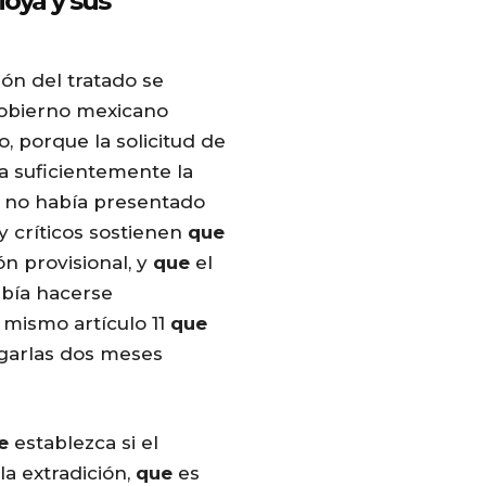
oya y sus
ión del tratado se
gobierno mexicano
, porque la solicitud de
a suficientemente la
 y no había presentado
 y críticos sostienen
que
ón provisional, y
que
el
ebía hacerse
 mismo artículo 11
que
egarlas dos meses
e
establezca si el
a extradición,
que
es