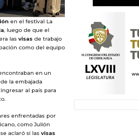
ión
en el festival La
ia
, luego de que el
era las
visas
de trabajo
upación como del equipo
encontraban en un
 de la embajada
 ingresar al país para
o.
lares enfrentadas por
icano, como Julión
e aclaró si las
visas