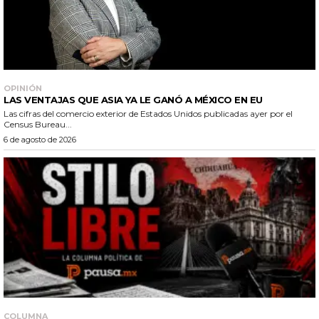
OPINIÓN
LAS VENTAJAS QUE ASIA YA LE GANÓ A MÉXICO EN EU
Las cifras del comercio exterior de Estados Unidos publicadas ayer por el
Census Bureau...
6 de agosto de 2026
COLUMNA