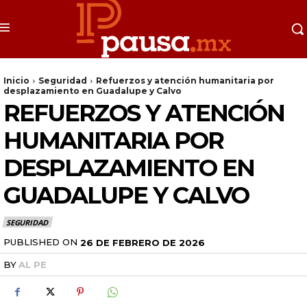
Inicio
Seguridad
Refuerzos y atención humanitaria por
desplazamiento en Guadalupe y Calvo
REFUERZOS Y ATENCIÓN
HUMANITARIA POR
DESPLAZAMIENTO EN
GUADALUPE Y CALVO
SEGURIDAD
PUBLISHED ON
26 DE FEBRERO DE 2026
BY
AL PE