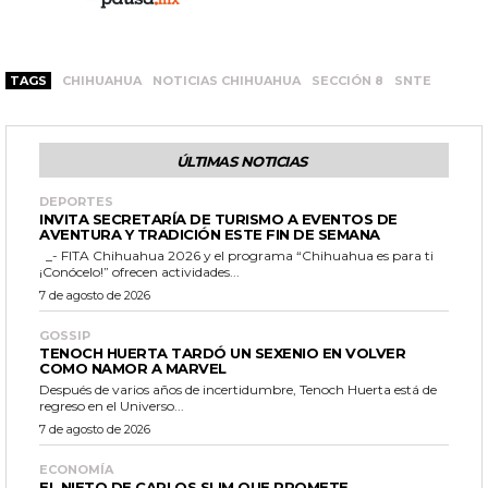
TAGS
CHIHUAHUA
NOTICIAS CHIHUAHUA
SECCIÓN 8
SNTE
ÚLTIMAS NOTICIAS
DEPORTES
INVITA SECRETARÍA DE TURISMO A EVENTOS DE
AVENTURA Y TRADICIÓN ESTE FIN DE SEMANA
_- FITA Chihuahua 2026 y el programa “Chihuahua es para ti
¡Conócelo!” ofrecen actividades...
7 de agosto de 2026
GOSSIP
TENOCH HUERTA TARDÓ UN SEXENIO EN VOLVER
COMO NAMOR A MARVEL
Después de varios años de incertidumbre, Tenoch Huerta está de
regreso en el Universo...
7 de agosto de 2026
ECONOMÍA
EL NIETO DE CARLOS SLIM QUE PROMETE