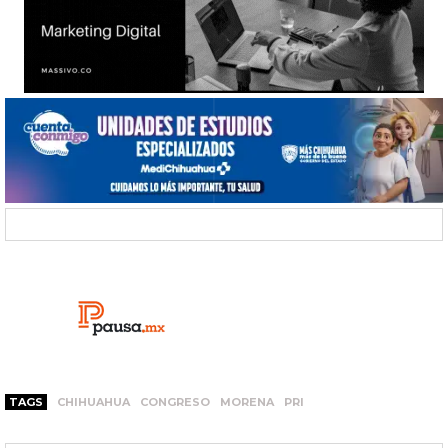
TAGS
CHIHUAHUA
CONGRESO
MORENA
PRI