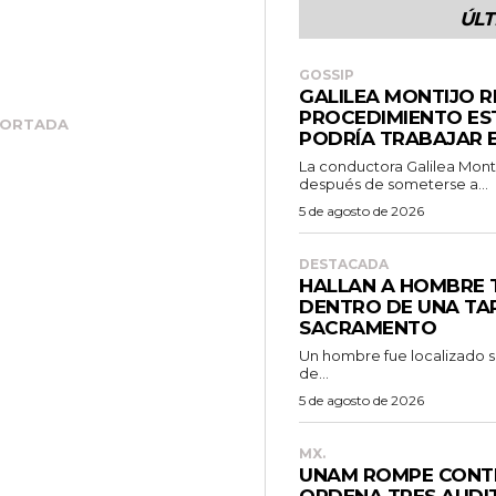
ÚLT
GOSSIP
GALILEA MONTIJO 
PROCEDIMIENTO EST
ORTADA
PODRÍA TRABAJAR E
La conductora Galilea Montij
después de someterse a...
5 de agosto de 2026
DESTACADA
HALLAN A HOMBRE
DENTRO DE UNA TAP
SACRAMENTO
Un hombre fue localizado sin
de...
5 de agosto de 2026
MX.
UNAM ROMPE CONTR
ORDENA TRES AUDIT