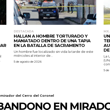
DESTACADA
MX.
HALLAN A HOMBRE TORTURADO Y
UN
MANIATADO DENTRO DE UNA TAPIA
TE
JAR
EN LA BATALLA DE SACRAMENTO
AU
DE
Un hombre fue localizado sin vida la tarde de este
miércoles al interior de...
l
La 
.
(UN
5 de agosto de 2026
cont
5 de