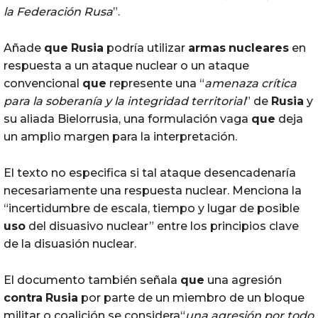
la Federación Rusa
”.
Añade
que
Rusia
podría utilizar
armas
nucleares
en
respuesta a un ataque nuclear o un ataque
convencional
que
represente una “
amenaza crítica
para la soberanía y la integridad territorial
” de
Rusia
y
su aliada Bielorrusia, una formulación vaga
que
deja
un amplio margen para la interpretación.
El texto no especifica si tal ataque desencadenaría
necesariamente una respuesta nuclear. Menciona la
“incertidumbre de escala, tiempo y lugar de posible
uso
del disuasivo nuclear” entre los principios clave
de la disuasión nuclear.
El documento también señala
que
una agresión
contra
Rusia
por parte de un miembro de un bloque
militar o coalición se considera“
una agresión por todo