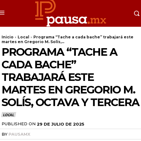
Inicio
Local
Programa “Tache a cada bache” trabajará este
martes en Gregorio M. Solís,...
PROGRAMA “TACHE A
CADA BACHE”
TRABAJARÁ ESTE
MARTES EN GREGORIO M.
SOLÍS, OCTAVA Y TERCERA
LOCAL
PUBLISHED ON
29 DE JULIO DE 2025
BY
PAUSAMX