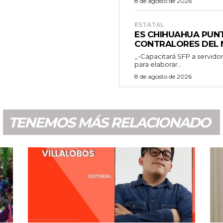
8 de agosto de 2026
a
a
ESTATAL
r
ES CHIHUAHUA PUN
CONTRALORES DEL 
r
_-Capacitará SFP a servidor
i
para elaborar...
b
8 de agosto de 2026
a
/
a
TENEMOS MÁS RELACIONADO
b
a
j
o
p
a
r