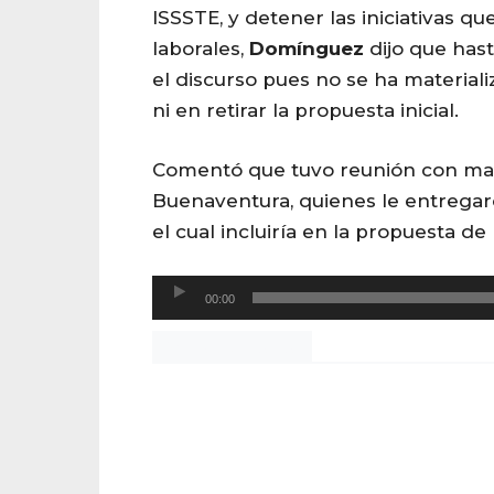
ISSSTE, y detener las iniciativas q
laborales,
Domínguez
dijo que has
el discurso pues no se ha material
ni en retirar la propuesta inicial.
Comentó que tuvo reunión con ma
Buenaventura, quienes le entregaro
el cual incluiría en la propuesta de 
R
00:00
e
Noticias Chihuahua
p
r
o
d
u