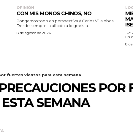
a
OPINIÓN
LO
a
CON MIS MONOS CHINOS, NO
MI
MA
u
Pongamos todo en perspectiva // Carlos Villalobos
IS
Desde siempre la afición a lo geek, a...
m
_- La Regidora destacó que la ciudadanía merece
8 de agosto de 2026
e
un 
n
8 de
t
a
r
o
d
i
s
m
i
n