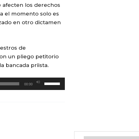
ue afecten los derechos
ta el momento solo es
izado en otro dictamen
estros de
n un pliego petitorio
la bancada priista.
U
00:00
t
i
l
i
z
a