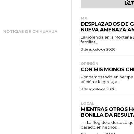
ÚLT
l
a
MX.
s
DESPLAZADOS DE G
t
NUEVA AMENAZA AN
NOTICIAS DE CHIHUAHUA
e
La violencia en la Montaña
familias...
c
8 de agosto de 2026
l
a
OPINIÓN
CON MIS MONOS CH
s
Pongamos todo en perspecti
d
afición a lo geek, a...
e
8 de agosto de 2026
f
l
LOCAL
MIENTRAS OTROS H
e
BONILLA DA RESULT
c
_- La Regidora destacó que la ciudadanía merece un debate público
basado en hechos...
h