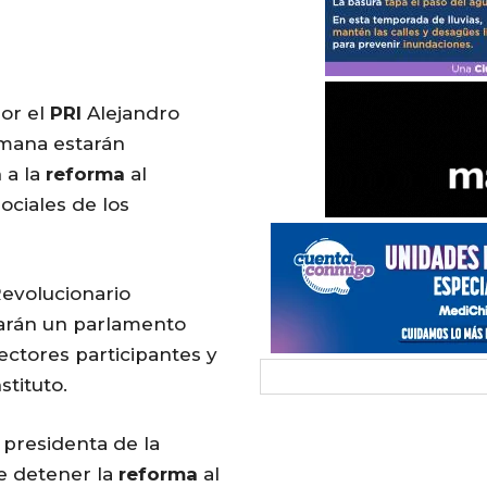
por el
PRI
Alejandro
emana estarán
a
a la
reforma
al
ociales de los
evolucionario
earán un parlamento
ectores participantes y
tituto.
 presidenta de la
e detener la
reforma
al