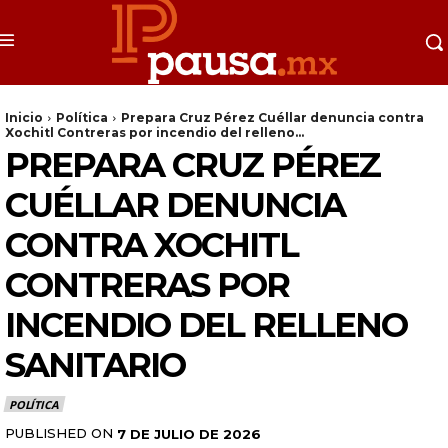
Inicio
Política
Prepara Cruz Pérez Cuéllar denuncia contra
Xochitl Contreras por incendio del relleno...
PREPARA CRUZ PÉREZ
CUÉLLAR DENUNCIA
CONTRA XOCHITL
CONTRERAS POR
INCENDIO DEL RELLENO
SANITARIO
POLÍTICA
PUBLISHED ON
7 DE JULIO DE 2026