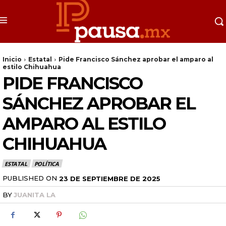
Inicio
Estatal
Pide Francisco Sánchez aprobar el amparo al
estilo Chihuahua
PIDE FRANCISCO
SÁNCHEZ APROBAR EL
AMPARO AL ESTILO
CHIHUAHUA
ESTATAL
POLÍTICA
PUBLISHED ON
23 DE SEPTIEMBRE DE 2025
BY
JUANITA LA