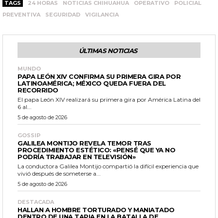
TAGS
24 HORAS
NOTICIAS CHIHUAHUA
OPERATIVO
POLICIAL
PREVENTIVA
SEGURIDAD
VIGILANCIA
ÚLTIMAS NOTICIAS
MUNDO
PAPA LEÓN XIV CONFIRMA SU PRIMERA GIRA POR
LATINOAMÉRICA; MÉXICO QUEDA FUERA DEL
RECORRIDO
El papa León XIV realizará su primera gira por América Latina del
6 al...
5 de agosto de 2026
GOSSIP
GALILEA MONTIJO REVELA TEMOR TRAS
PROCEDIMIENTO ESTÉTICO: «PENSÉ QUE YA NO
PODRÍA TRABAJAR EN TELEVISIÓN»
La conductora Galilea Montijo compartió la difícil experiencia que
vivió después de someterse a...
5 de agosto de 2026
DESTACADA
HALLAN A HOMBRE TORTURADO Y MANIATADO
DENTRO DE UNA TAPIA EN LA BATALLA DE