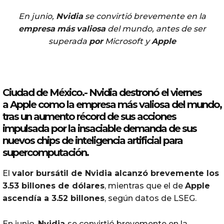
En junio,
Nvidia
se convirtió brevemente en la
empresa
más
valiosa
del mundo, antes de ser
superada
por
Microsoft y
Apple
Ciudad de México.-
Nvidia
destronó el viernes
a
Apple
como
la
empresa
más
valiosa
del mundo,
tras un aumento récord de sus acciones
impulsada
por
la insaciable
demanda
de sus
nuevos
chips
de
inteligencia
artificial
para
supercomputación.
El
valor bursátil de
Nvidia
alcanzó brevemente los
3.53 billones de dólares
, mientras que el de
Apple
ascendía a 3.52 billones
, según datos de LSEG.
En junio,
Nvidia
se convirtió brevemente en la