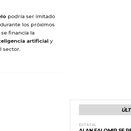
lo
podría ser imitado
 durante los próximos
e financia la
teligencia
artificial
y
 sector.
ÚLT
ESTATAL
ALAN FALOMIR SE R