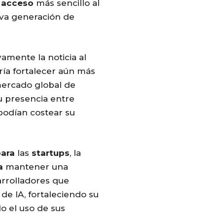
l
acceso
más sencillo al
va generación de
vamente la noticia al
ría fortalecer aún más
ercado global de
u presencia entre
odían costear su
ara
las
startups
, la
a
mantener una
arrolladores que
 de IA, fortaleciendo su
o el uso de sus