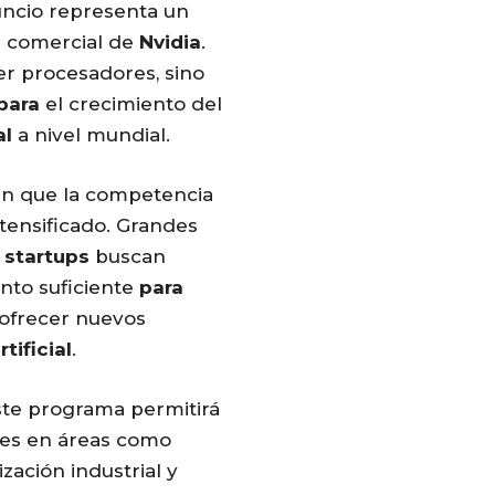
uncio representa un
a comercial de
Nvidia
.
r procesadores, sino
para
el crecimiento del
al
a nivel mundial.
en que la competencia
ntensificado. Grandes
e
startups
buscan
nto suficiente
para
ofrecer nuevos
rtificial
.
ste programa permitirá
ones en áreas como
zación industrial y