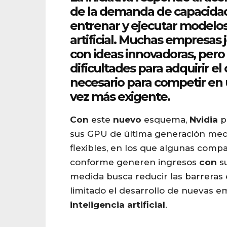
de la demanda de capacid
entrenar y ejecutar modelo
artificial
. Muchas empresas 
con
ideas innovadoras, pero
dificultades
para
adquirir el
necesario
para
competir en
vez más exigente.
Con
este
nuevo
esquema,
Nvidia
p
sus GPU de última generación med
flexibles, en los que algunas comp
conforme generen ingresos
con
su
medida busca reducir las barrera
limitado el desarrollo de nuevas e
inteligencia
artificial
.