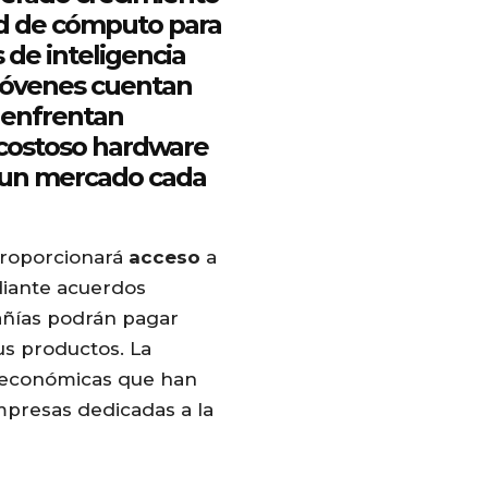
ad de cómputo
para
s de
inteligencia
jóvenes cuentan
 enfrentan
 costoso hardware
 un mercado cada
roporcionará
acceso
a
iante acuerdos
añías podrán pagar
s productos. La
s económicas que han
mpresas dedicadas a la