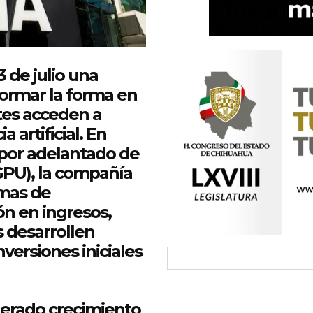
 de julio una
formar la forma en
es acceden a
cia
artificial
. En
l por adelantado de
GPU), la compañía
mas de
ón en ingresos,
s
desarrollen
nversiones iniciales
elerado crecimiento