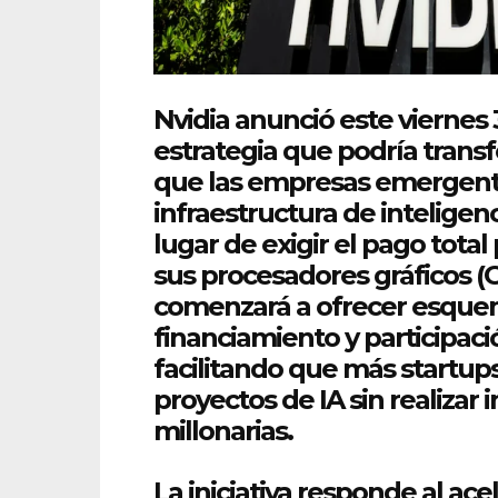
Nvidia
anunció este viernes 3
estrategia que podría trans
que las empresas emergent
infraestructura de
inteligen
lugar de exigir el pago tota
sus procesadores gráficos (
comenzará a ofrecer esque
financiamiento
y participaci
facilitando que más
startup
proyectos de IA sin realizar i
millonarias.
La iniciativa responde al ac