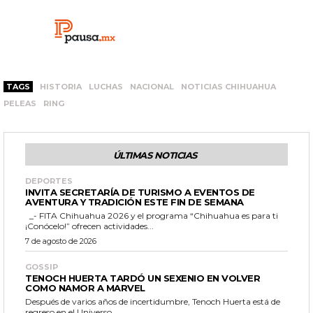
TAGS
HISTORIA
LUCHAS
NACIONAL
NOTICIAS CHIHUAHUA
PELEAS
RING
ÚLTIMAS NOTICIAS
DEPORTES
INVITA SECRETARÍA DE TURISMO A EVENTOS DE
AVENTURA Y TRADICIÓN ESTE FIN DE SEMANA
_- FITA Chihuahua 2026 y el programa “Chihuahua es para ti
¡Conócelo!” ofrecen actividades...
7 de agosto de 2026
GOSSIP
TENOCH HUERTA TARDÓ UN SEXENIO EN VOLVER
COMO NAMOR A MARVEL
Después de varios años de incertidumbre, Tenoch Huerta está de
regreso en el Universo...