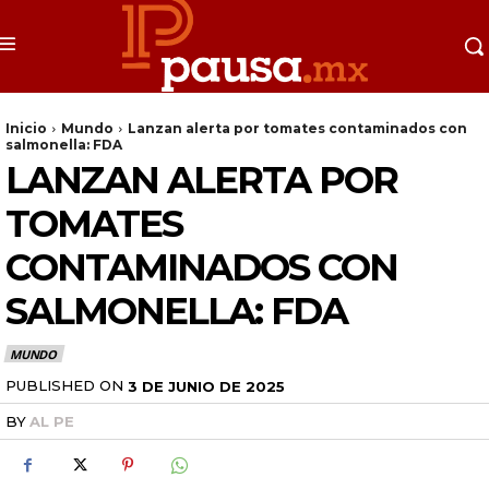
Inicio
Mundo
Lanzan alerta por tomates contaminados con
salmonella: FDA
LANZAN ALERTA POR
TOMATES
CONTAMINADOS CON
SALMONELLA: FDA
MUNDO
PUBLISHED ON
3 DE JUNIO DE 2025
BY
AL PE