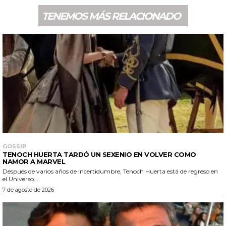
TENEMOS MÁS RELACIONADO
GOSSIP
TENOCH HUERTA TARDÓ UN SEXENIO EN VOLVER COMO
NAMOR A MARVEL
Después de varios años de incertidumbre, Tenoch Huerta está de regreso en
el Universo...
7 de agosto de 2026