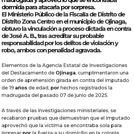
madrugada y aprovechó que se encontraba
dormida para atacarla
por
sorpresa.
El Ministerio Público de la Fiscalía de Distrito de
Distrito Zona Centro en el municipio de
Ojinaga
,
obtuvo la vinculación a
proceso
dictada en contra
de José A. B., tras acreditar su probable
responsabilidad
por
los
delitos
de
violación
y
robo
, ambos con penalidad agravada.
Elementos de la Agencia Estatal de Investigaciones
del Destacamento de
Ojinaga
, cumplimentaron una
orden de aprehensión girada en contra del imputado
de 19
años
de edad,
por
hechos registrados la
madrugada del pasado 07 de junio de 2025.
A través de las investigaciones ministeriales, se
recabaron pruebas que demuestran que el imputado
aprovechó que la víctima se encontraba sola para
ingresar
por
la fuerza a su domicilio en la colonia