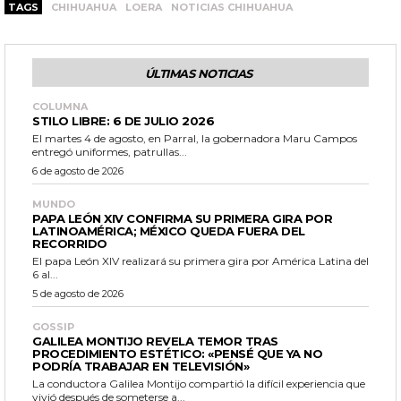
TAGS
CHIHUAHUA
LOERA
NOTICIAS CHIHUAHUA
ÚLTIMAS NOTICIAS
COLUMNA
STILO LIBRE: 6 DE JULIO 2026
El martes 4 de agosto, en Parral, la gobernadora Maru Campos
entregó uniformes, patrullas...
6 de agosto de 2026
MUNDO
PAPA LEÓN XIV CONFIRMA SU PRIMERA GIRA POR
LATINOAMÉRICA; MÉXICO QUEDA FUERA DEL
RECORRIDO
El papa León XIV realizará su primera gira por América Latina del
6 al...
5 de agosto de 2026
GOSSIP
GALILEA MONTIJO REVELA TEMOR TRAS
PROCEDIMIENTO ESTÉTICO: «PENSÉ QUE YA NO
PODRÍA TRABAJAR EN TELEVISIÓN»
La conductora Galilea Montijo compartió la difícil experiencia que
vivió después de someterse a...