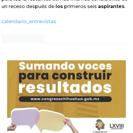
r
un receso después de
los
primeros seis
aspirantes
.
o
d
calendario_entrevistas
u
c
t
Noticias Chihuahua
o
r
d
e
a
u
d
i
o