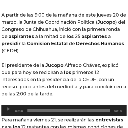
A partir de las 9:00 de la mañana de este jueves 20 de
marzo, la Junta de Coordinación Política (
Jucopo
) del
Congreso de Chihuahua, inició con la primera ronda
de
aspirantes
a la mitad de
los
25
aspirantes
a
presidir
la
Comisión
Estatal
de
Derechos
Humanos
(CEDH).
El presidente de la
Jucopo
Alfredo Chávez, explicó
que para hoy se recibirán a
los
primeros 12
interesados en la presidencia de la CEDH, con un
receso poco antes del mediodía, y para concluir cerca
de las 2:00 de la tarde.
R
00:00
00:00
e
Para mañana viernes 21, se realizarán las
entrevistas
p
para
los
12 restantes con las mismas condiciones de