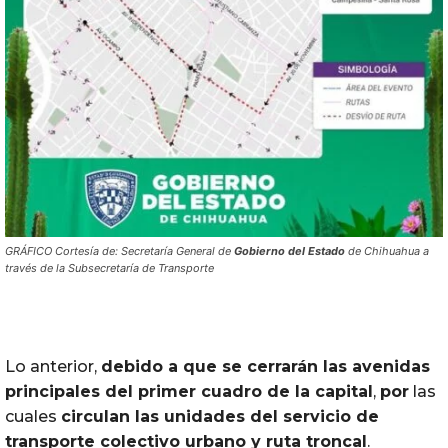
GRÁFICO Cortesía de: Secretaría General de
Gobierno
del
Estado
de Chihuahua a
través de la Subsecretaría de Transporte
Lo anterior,
debido a que se cerrarán las avenidas
principales
del
primer cuadro de la capital
,
por
las
cuales
circulan las unidades
del
servicio de
transporte colectivo urbano y ruta troncal
.