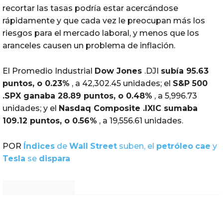
recortar las tasas podría estar acercándose
rápidamente y que cada vez le preocupan más los
riesgos para el mercado laboral, y menos que los
aranceles causen un problema de inflación.
El Promedio Industrial
Dow Jones
.DJI
subía 95.63
puntos, o 0.23%
, a 42,302.45 unidades; el
S&P 500
.SPX ganaba 28.89 puntos, o 0.48%
, a 5,996.73
unidades; y el
Nasdaq Composite .IXIC sumaba
109.12 puntos, o 0.56%
, a 19,556.61 unidades.
POR
Índices
de
Wall
Street
suben, el
petróleo
cae
y
Tesla
se
dispara
Noticias Chihuahua