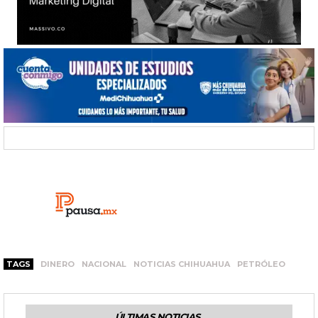
TAGS
DINERO
NACIONAL
NOTICIAS CHIHUAHUA
PETRÓLEO
ÚLTIMAS NOTICIAS