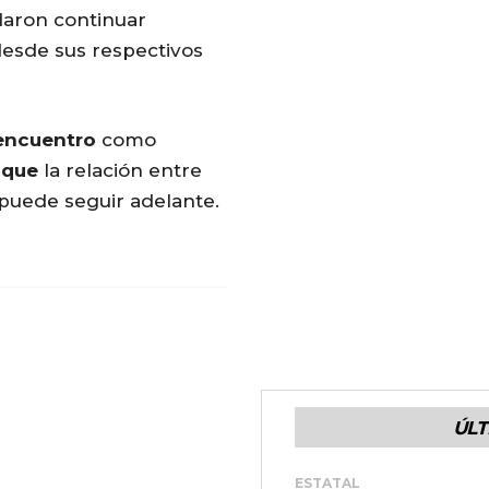
aron continuar
esde sus respectivos
encuentro
como
a
que
la relación entre
puede seguir adelante.
ÚLT
ESTATAL