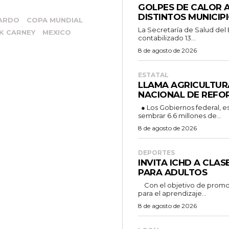
GOLPES DE CALOR A
DISTINTOS MUNICIP
PARDO
COPA MUNDIAL
La Secretaría de Salud del
K CARNEY
MEXICO
contabilizado 13...
8 de agosto de 2026
ESTATAL
LLAMA AGRICULTURA
NACIONAL DE REFO
● Los Gobiernos federal, estatal y municipal unen esfuerzos para
sembrar 6.6 millones de...
8 de agosto de 2026
DEPORTES
INVITA ICHD A CLA
PARA ADULTOS
Con el objetivo de promover la actividad física y brindar espacios
para el aprendizaje...
8 de agosto de 2026