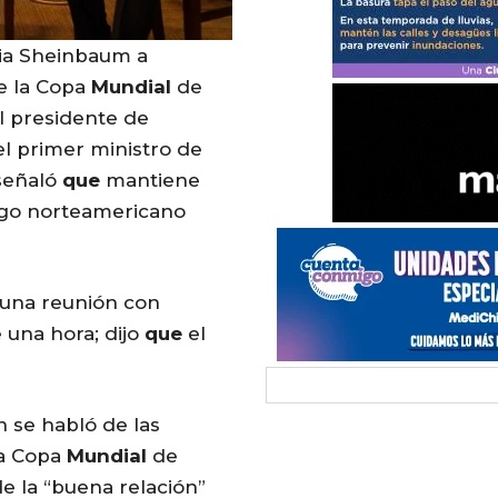
dia Sheinbaum a
de la Copa
Mundial
de
l presidente de
el primer ministro de
eñaló
que
mantiene
ogo norteamericano
 una reunión con
 una hora; dijo
que
el
 se habló de las
a Copa
Mundial
de
de la “buena relación”